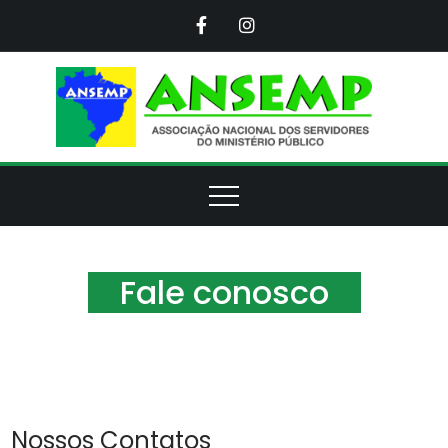
Skip
to
content
ANS
Assoc
Naci
d
Servi
d
Minis
Púb
Fale conosco
Nossos Contatos