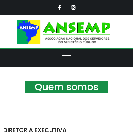
Skip
to
content
ANS
Assoc
Naci
d
Servi
d
Minis
Púb
Quem somos
DIRETORIA EXECUTIVA