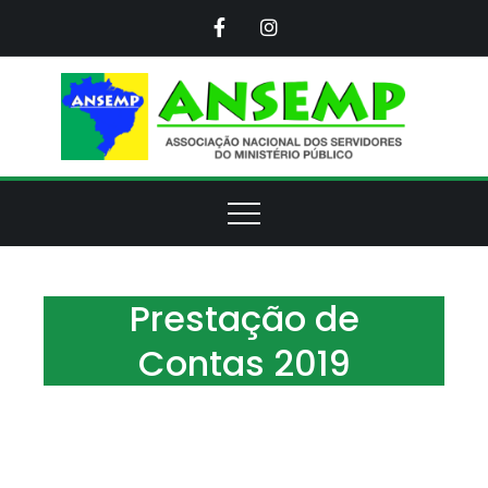
Skip
to
content
ANS
Assoc
Naci
d
Servi
d
Minis
Púb
Prestação de
Contas 2019