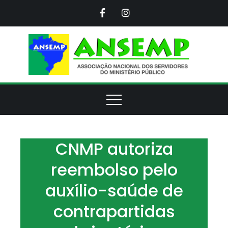
Skip
to
content
ANS
Assoc
Naci
d
Servi
d
Minis
Púb
CNMP autoriza
reembolso pelo
auxílio-saúde de
contrapartidas