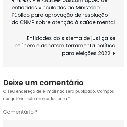
FENAMP e ANSEMP buscam apoio de
pelo
entidades vinculadas ao Ministério
de
auxílio-
Público para aprovação de resolução
saúde
do CNMP sobre atenção à saúde mental
de
Post
contrapa
Entidades do sistema de justiça se
obrigató
reúnem e debatem ferramenta política
vinculad
para eleições 2022
à
plano
de
autoges
Deixe um comentário
Ação
teve
O seu endereço de e-mail não será publicado.
Campos
particip
obrigatórios são marcados com
*
da
Comentário
*
FENAMP