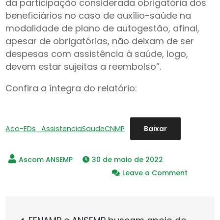
da participação considerada obrigatória dos
beneficiários no caso de auxílio-saúde na
modalidade de plano de autogestão, afinal,
apesar de obrigatórias, não deixam de ser
despesas com assistência à saúde, logo,
devem estar sujeitas a reembolso”.
Confira a íntegra do relatório:
Aco-EDs_AssistenciaSaudeCNMP
Baixar
30 de maio de 2022
on
Leave a Comment
CNMP
autoriza
Navegação
reembol