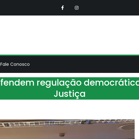
NSEMP
ciação Nacional dos Servidores do Ministérios Público
Fale Conosco
fendem regulação democrática 
Justiça