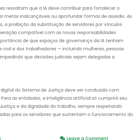
s ressaltam que a IA deve contribuir para fortalecer o
liar metas inalcançáveis ou aprofundar formas de assédio. As
 a proibição da substituição de servidores por vínculos
muneração compatível com as novas responsabilidades
portância de que espaços de governança da IA tenham
civil e dos trabalhadores — incluindo mulheres, pessoas
 impedindo que decisões judiciais sejam delegadas a
igital do Sistema de Justiça deve ser conduzida com
Para as entidades, a inteligência artificial só cumprirá seu
 Justiça e da dignidade do trabalho, sempre respeitando
uadas para os servidores que sustentam o funcionamento do
on
5
Leave a Comment