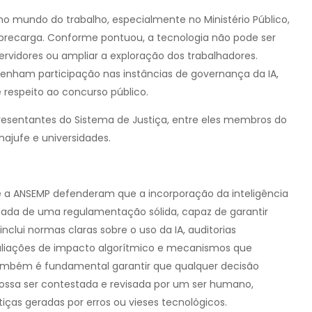
o mundo do trabalho, especialmente no Ministério Público,
brecarga. Conforme pontuou, a tecnologia não pode ser
 servidores ou ampliar a exploração dos trabalhadores.
tenham participação nas instâncias de governança da IA,
e respeito ao concurso público.
presentantes do Sistema de Justiça, entre eles membros do
najufe e universidades.
 a ANSEMP defenderam que a incorporação da inteligência
nhada de uma regulamentação sólida, capaz de garantir
inclui normas claras sobre o uso da IA, auditorias
aliações de impacto algorítmico e mecanismos que
Também é fundamental garantir que qualquer decisão
possa ser contestada e revisada por um ser humano,
iças geradas por erros ou vieses tecnológicos.