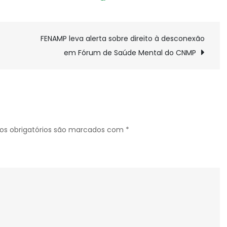
FENAMP
e
ANSEMP
FENAMP leva alerta sobre direito à desconexão
defendem
em Fórum de Saúde Mental do CNMP
regulação
democrática
da
IA
no
Sistema
s obrigatórios são marcados com
*
de
Justiça