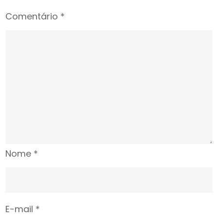
do
Comentário
*
CNMP
Nome
*
E-mail
*