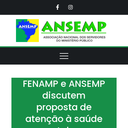
Skip
to
content
ANS
Assoc
Naci
d
Servi
d
Minis
Púb
FENAMP e ANSEMP
discutem
proposta de
atenção à saúde