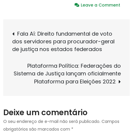
on
Leave a Comment
FENA
e
Navegação
ANSE
Fala Aí: Direito fundamental de voto
discu
dos servidores para procurador-geral
de
propo
de justiça nos estados federados
de
aten
Post
Plataforma Política: Federações do
à
Sistema de Justiça lançam oficialmente
saúd
Plataforma para Eleições 2022
menta
com
presi
da
Deixe um comentário
Comi
de
O seu endereço de e-mail não será publicado.
Campos
Saúd
obrigatórios são marcados com
*