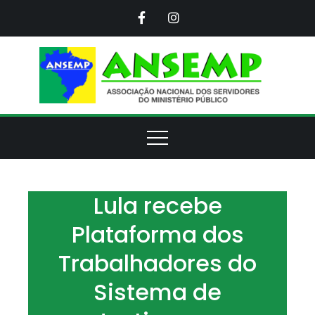
Skip
to
content
ANS
Assoc
Naci
d
Servi
d
Minis
Púb
Lula recebe
Plataforma dos
Trabalhadores do
Sistema de