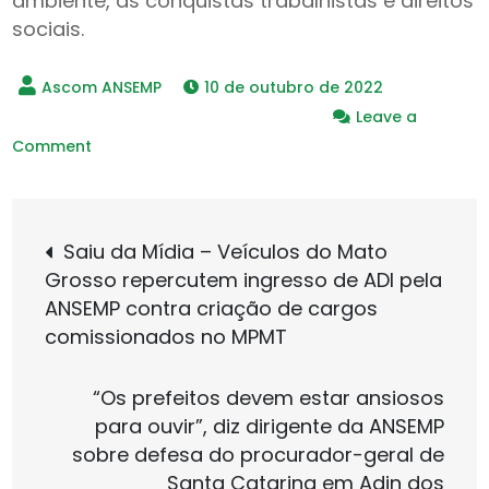
ambiente, as conquistas trabalhistas e direitos
sociais.
10 de outubro de 2022
Leave a
on
Comment
Lula
recebe
Navegação
Plataforma
Saiu da Mídia – Veículos do Mato
dos
Grosso repercutem ingresso de ADI pela
de
Trabalhadores
ANSEMP contra criação de cargos
do
comissionados no MPMT
Sistema
Post
de
“Os prefeitos devem estar ansiosos
Justiça
para ouvir”, diz dirigente da ANSEMP
em
sobre defesa do procurador-geral de
encontro
Santa Catarina em Adin dos
com