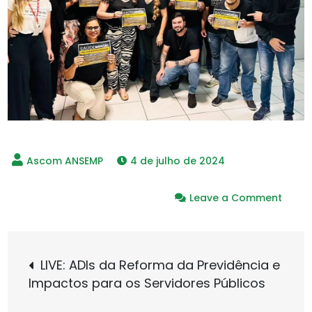
4 de julho de 2024
on
Leave a Comment
Mobil
nacio
Navegação
por
LIVE: ADIs da Reforma da Previdência e
políti
Impactos para os Servidores Públicos
de
de
saúd