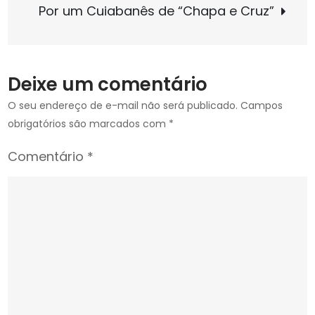
Por um Cuiabanês de “Chapa e Cruz”
menta
Post
ganh
forte
ades
Deixe um comentário
em
todo
O seu endereço de e-mail não será publicado.
Campos
o
obrigatórios são marcados com
*
Brasil
Comentário
*