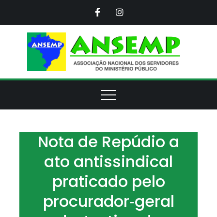
Skip
to
content
ANS
Assoc
Naci
d
Servi
d
Minis
Púb
Nota de Repúdio a
ato antissindical
praticado pelo
procurador‑geral