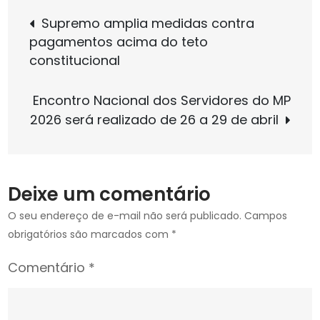
Navegação
Repúdio
Supremo amplia medidas contra
a
pagamentos acima do teto
de
ato
constitucional
antissindical
praticado
Post
Encontro Nacional dos Servidores do MP
pelo
2026 será realizado de 26 a 29 de abril
procurador‑geral
de
Justiça
de
Deixe um comentário
Minas
Gerais
O seu endereço de e-mail não será publicado.
Campos
obrigatórios são marcados com
*
Comentário
*