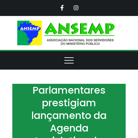
Skip
to
content
ANS
Assoc
Naci
d
Servi
d
Minis
Púb
Parlamentares
prestigiam
lançamento da
Agenda