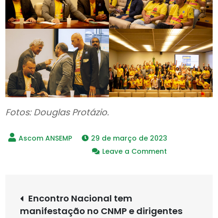
Fotos: Douglas Protázio.
29 de março de 2023
on
Leave a Comment
Parlamentare
prestigiam
Navegação
lançamento
Encontro Nacional tem
da
manifestação no CNMP e dirigentes
Agenda