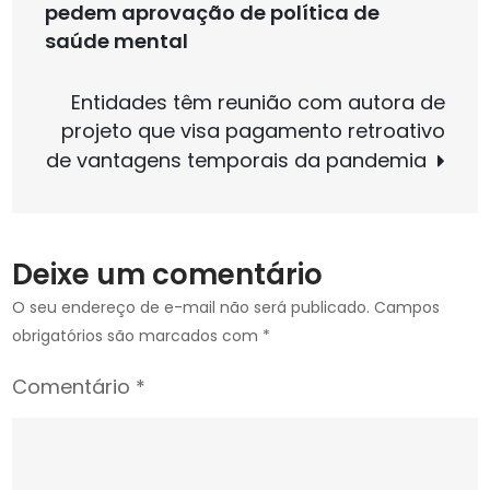
de
pedem aprovação de política de
Legislativa
saúde mental
da
Post
FENAMP
Entidades têm reunião com autora de
e
projeto que visa pagamento retroativo
ANSEMP
de vantagens temporais da pandemia
na
Câmara
dos
Deputados
Deixe um comentário
O seu endereço de e-mail não será publicado.
Campos
obrigatórios são marcados com
*
Comentário
*