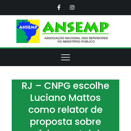
Skip
to
content
ANS
Assoc
Naci
d
Servi
d
Minis
Púb
RJ – CNPG escolhe
Luciano Mattos
como relator de
proposta sobre