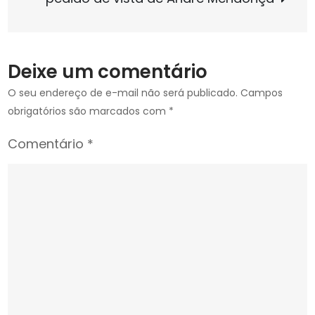
sobre
saúde
mental
Deixe um comentário
do
CNMP,
O seu endereço de e-mail não será publicado.
Campos
que
obrigatórios são marcados com
*
receberá
Comentário
*
as
entidades
nacionais
para
diálogo