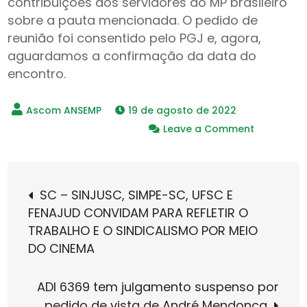
contribuições dos servidores do MP brasileiro
sobre a pauta mencionada. O pedido de
reunião foi consentido pelo PGJ e, agora,
aguardamos a confirmação da data do
encontro.
19 de agosto de 2022
on
Leave a Comment
RJ
–
Navegação
CNPG
SC – SINJUSC, SIMPE-SC, UFSC E
escolhe
FENAJUD CONVIDAM PARA REFLETIR O
de
Luciano
TRABALHO E O SINDICALISMO POR MEIO
Mattos
DO CINEMA
como
Post
relator
ADI 6369 tem julgamento suspenso por
de
pedido de vista de André Mendonça
proposta