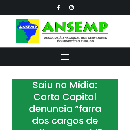
Skip
to
content
ANS
Assoc
Naci
d
Servi
d
Minis
Púb
Saiu na Mídia:
Carta Capital
denuncia “farra
dos cargos de