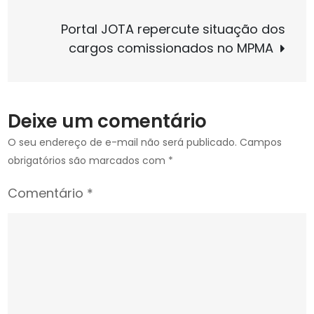
de
denuncia
Portal JOTA repercute situação dos
“farra
Post
cargos comissionados no MPMA
dos
cargos
de
confiança
Deixe um comentário
nos
MPs
O seu endereço de e-mail não será publicado.
Campos
estaduais”
obrigatórios são marcados com
*
Comentário
*