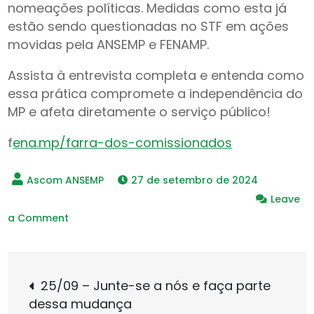
nomeações políticas. Medidas como esta já
estão sendo questionadas no STF em ações
movidas pela ANSEMP e FENAMP.
Assista à entrevista completa e entenda como
essa prática compromete a independência do
MP e afeta diretamente o serviço público!
f
ena.mp/farra-dos-comissionados
27 de setembro de 2024
Leave
on
a Comment
Saiu
na
Navegação
Mídia:
25/09 – Junte-se a nós e faça parte
Carta
dessa mudança
Capital