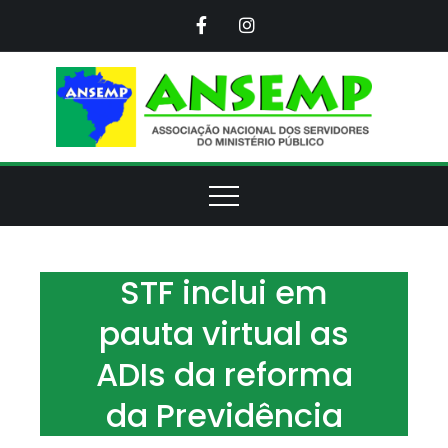
Skip
to
content
ANS
Assoc
Naci
d
Servi
d
Minis
Púb
STF inclui em
pauta virtual as
ADIs da reforma
da Previdência