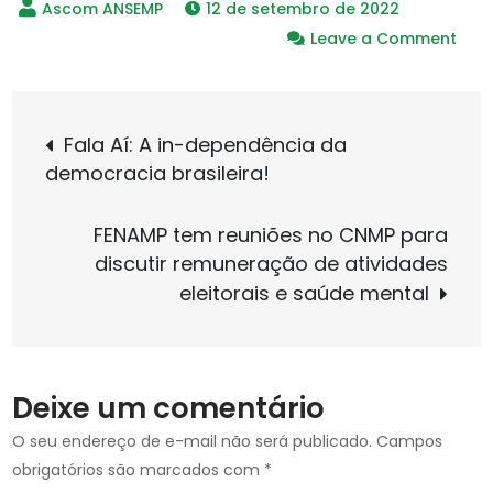
12 de setembro de 2022
on
Leave a Comment
STF
inclu
Navegação
em
Fala Aí: A in-dependência da
pau
democracia brasileira!
de
virtu
as
FENAMP tem reuniões no CNMP para
ADIs
Post
discutir remuneração de atividades
da
eleitorais e saúde mental
ref
da
Prev
Deixe um comentário
O seu endereço de e-mail não será publicado.
Campos
obrigatórios são marcados com
*