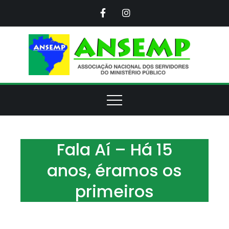
Skip
to
content
ANS
Assoc
Naci
d
Servi
d
Minis
Púb
Fala Aí – Há 15
anos, éramos os
primeiros