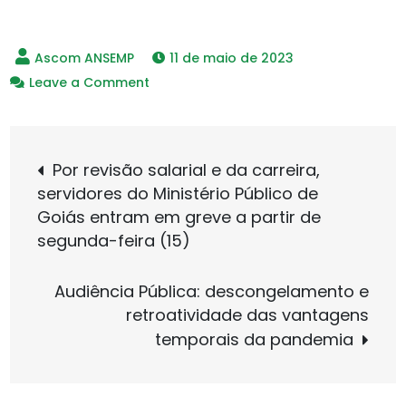
11 de maio de 2023
on
Leave a Comment
Fala
Aí
Navegação
–
Por revisão salarial e da carreira,
Há
servidores do Ministério Público de
de
15
Goiás entram em greve a partir de
anos,
segunda-feira (15)
éramos
Post
os
Audiência Pública: descongelamento e
primeiros
retroatividade das vantagens
temporais da pandemia