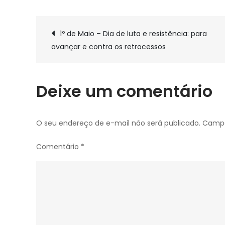
Por
revisão
Navegação
salarial
1º de Maio – Dia de luta e resistência: para
e
avançar e contra os retrocessos
de
da
carreira,
servidores
Post
Deixe um comentário
do
Ministério
Público
O seu endereço de e-mail não será publicado.
Campo
de
Comentário
*
Goiás
entram
em
greve
a
partir