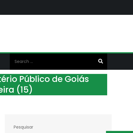
Search
for:
stério Público de Goiás
ira (15)
Pesquisar