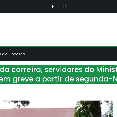
NSEMP
ciação Nacional dos Servidores do Ministérios Público
Fale Conosco
 da carreira, servidores do Mini
em greve a partir de segunda-fe