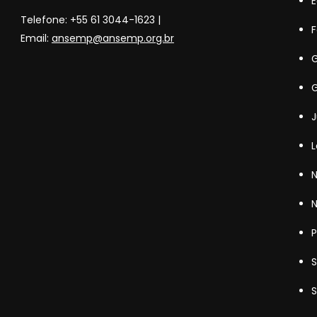
Telefone: +55 61 3044-1623 |
F
Email:
ansemp@ansemp.org.br
G
G
J
L
N
N
P
S
S