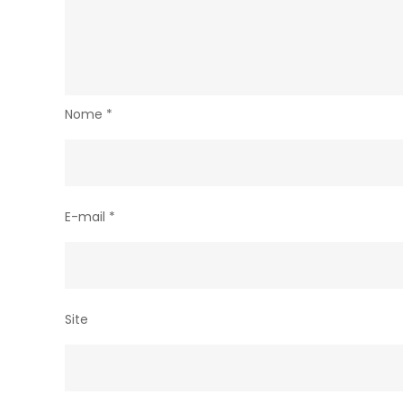
de
segunda-
feira
(15)
Nome
*
E-mail
*
Site