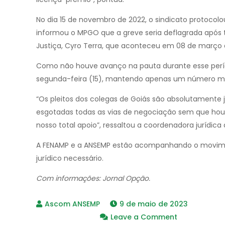
No dia 15 de novembro de 2022, o sindicato protoco
informou o MPGO que a greve seria deflagrada após 
Justiça, Cyro Terra, que aconteceu em 08 de março
Como não houve avanço na pauta durante esse período,
segunda-feira (15), mantendo apenas um número mín
“Os pleitos dos colegas de Goiás são absolutamente ju
esgotadas todas as vias de negociação sem que houv
nosso total apoio”, ressaltou a coordenadora jurídica 
A FENAMP e a ANSEMP estão acompanhando o movimento
jurídico necessário.
Com informações: Jornal Opção.
9 de maio de 2023
on
Leave a Comment