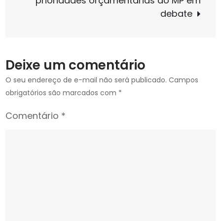
prioridades orçamentárias do MP em
orçamento
debate
do
Ministério
Público
Deixe um comentário
O seu endereço de e-mail não será publicado.
Campos
obrigatórios são marcados com
*
Comentário
*