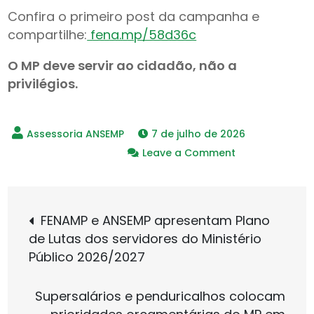
Confira o primeiro post da campanha e
compartilhe:
fena.mp/58d36c
O MP deve servir ao cidadão, não a
privilégios.
7 de julho de 2026
on
Leave a Comment
FENAMP
e
Navegação
ANSEMP
FENAMP e ANSEMP apresentam Plano
lançam
de Lutas dos servidores do Ministério
de
campanha
Público 2026/2027
ontra
privilégios
Post
Supersalários e penduricalhos colocam
no