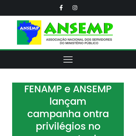
Skip
to
content
ANS
Assoc
Naci
d
Servi
d
Minis
Púb
FENAMP e ANSEMP
lançam
campanha ontra
privilégios no