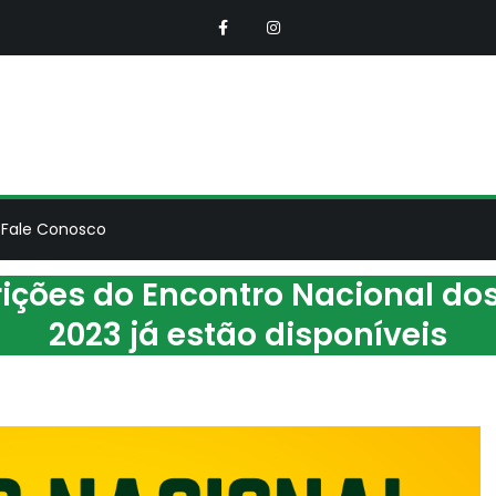
NSEMP
ciação Nacional dos Servidores do Ministérios Público
Fale Conosco
ições do Encontro Nacional dos
2023 já estão disponíveis