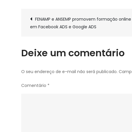
Programação
e
Navegação
inscrições
FENAMP e ANSEMP promovem formação online
do
em Facebook ADS e Google ADS
de
Encontro
Nacional
dos
Post
Deixe um comentário
Servidores
do
MP
O seu endereço de e-mail não será publicado.
Campo
de
Comentário
*
2023
já
estão
disponíveis