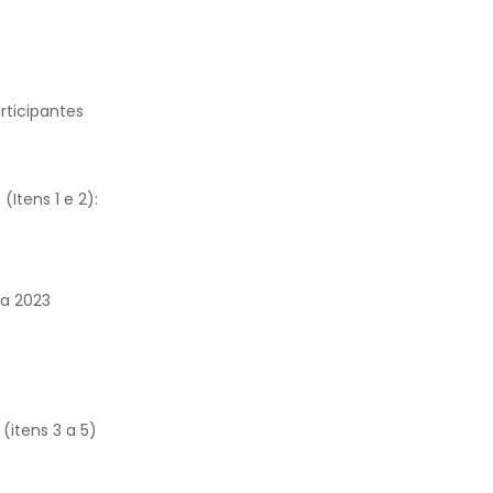
rticipantes
(Itens 1 e 2):
ia 2023
(itens 3 a 5)