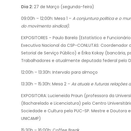
Dia 2:
27 de Março (segunda-feira)
09:00h – 12:00h: Mesa 1 –
A conjuntura política e o m
do movimento sindical).
EXPOSITORES – Paulo Barela (Estatístico e Funcionári
Executiva Nacional da CSP-CONLUTAS: Coordenador de
Setorial de Serviço Público) e Érika Kokay (bancária, psi
Trabalhadores e atualmente deputada federal pelo Dis
12:00h – 13:30h: Intervalo para almoço
13:30h – 15:30h: Mesa 2 –
As atuais e futuras relações 
EXPOSITORA: Lucieneida Praun (professora da Univers
(Bacharelado e Licenciatura) pelo Centro Universitár
Sociedade e Cultura pela PUC-SP. Mestre e Doutora 
UNICAMP)
15:30h – 16:00h: Coffee Break