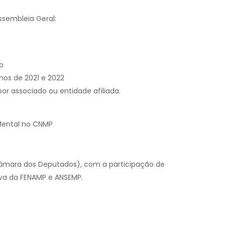
ssembleia Geral:
o
nos de 2021 e 2022
or associado ou entidade afiliada.
 Mental no CNMP
 (Câmara dos Deputados), com a participação de
va da FENAMP e ANSEMP.