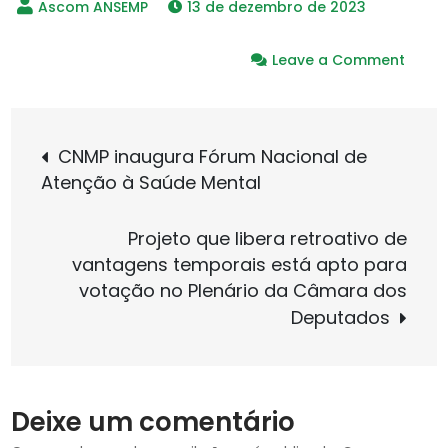
13 de dezembro de 2023
on
Leave a Comment
Conse
prop
Navegação
resol
CNMP inaugura Fórum Nacional de
para
Atenção à Saúde Mental
de
abor
saúd
Projeto que libera retroativo de
menta
Post
vantagens temporais está apto para
e
votação no Plenário da Câmara dos
comb
Deputados
violên
e
asséd
no
Deixe um comentário
Minist
Públi