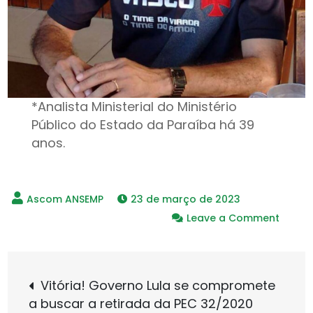
*Analista Ministerial do Ministério
Público do Estado da Paraíba há 39
anos.
23 de março de 2023
on
Leave a Comment
Fala
aí
Navegação
–
Vitória! Governo Lula se compromete
Acredi
a buscar a retirada da PEC 32/2020