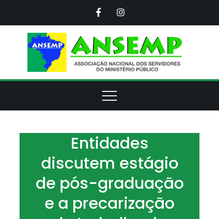
Skip
to
content
ANS
Assoc
Naci
d
Servi
d
Minis
Púb
Entidades
discutem estágio
de pós-graduação
e a precarização