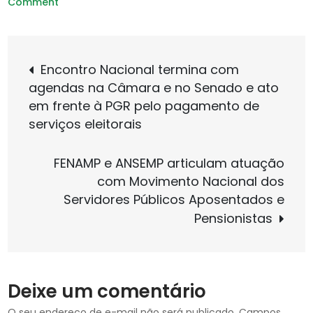
on
Comment
Entidades
discutem
Navegação
estágio
Encontro Nacional termina com
de
agendas na Câmara e no Senado e ato
de
pós-
em frente à PGR pelo pagamento de
graduação
serviços eleitorais
e
Post
a
FENAMP e ANSEMP articulam atuação
precarização
com Movimento Nacional dos
do
Servidores Públicos Aposentados e
trabalho
Pensionistas
de
assistentes
sociais
e
Deixe um comentário
psicólogos
O seu endereço de e-mail não será publicado.
Campos